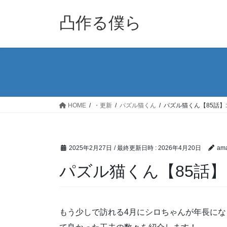
コ
ナ
ン
ビ
凸作る僕ら
テ
ゲ
ン
ー
ツ
シ
へ
ョ
ス
ン
キ
に
ッ
移
HOME
・更新
パズル猫くん
パズル猫くん【85話】
プ
動
2025年2月27日
/ 最終更新日時 :
2026年4月20日
ama
パズル猫くん【85話】
もう少しで訪れる4月にシロちゃんが年長にな