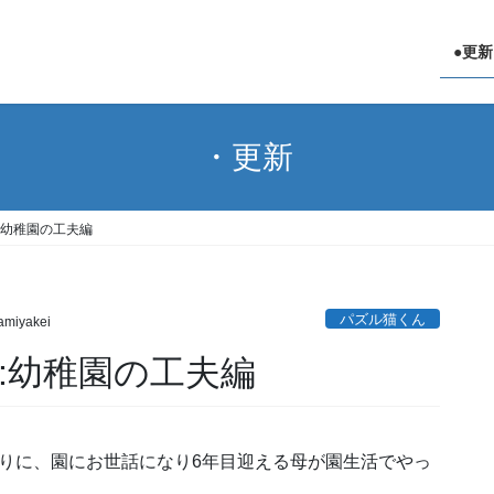
●更新
・更新
:幼稚園の工夫編
パズル猫くん
miyakei
:幼稚園の工夫編
りに、園にお世話になり6年目迎える母が園生活でやっ