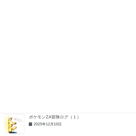
2026年3月10日
パズル猫くん【97話】: パズル猫くん大掃除する
(2025写真)
2026年1月17日
パズル猫くん【96話】: サンタさんへの恩返し
2025年12月31日
お正月工作セット【無料配布＊知育＆おうち療育】
2025年12月26日
ポケモンZA冒険ログ（１）
2025年12月10日