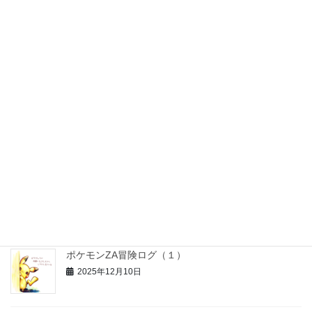
パズル猫くん【97話】: パズル猫くん大掃除する
(2025写真)
2026年1月17日
パズル猫くん【96話】: サンタさんへの恩返し
2025年12月31日
お正月工作セット【無料配布＊知育＆おうち療育】
2025年12月26日
ポケモンZA冒険ログ（１）
2025年12月10日