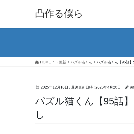
コ
ナ
ン
ビ
凸作る僕ら
テ
ゲ
ン
ー
ツ
シ
へ
ョ
ス
ン
キ
に
ッ
移
HOME
・更新
パズル猫くん
パズル猫くん【95話】
プ
動
2025年12月10日
/ 最終更新日時 :
2026年4月20日
am
パズル猫くん【95話】
し