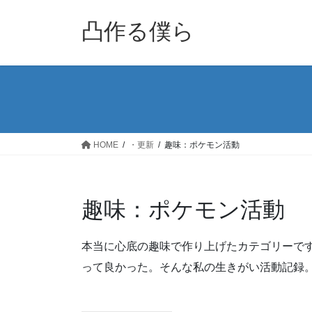
コ
ナ
ン
ビ
凸作る僕ら
テ
ゲ
ン
ー
ツ
シ
へ
ョ
ス
ン
キ
に
ッ
移
HOME
・更新
趣味：ポケモン活動
プ
動
趣味：ポケモン活動
本当に心底の趣味で作り上げたカテゴリーで
って良かった。そんな私の生きがい活動記録