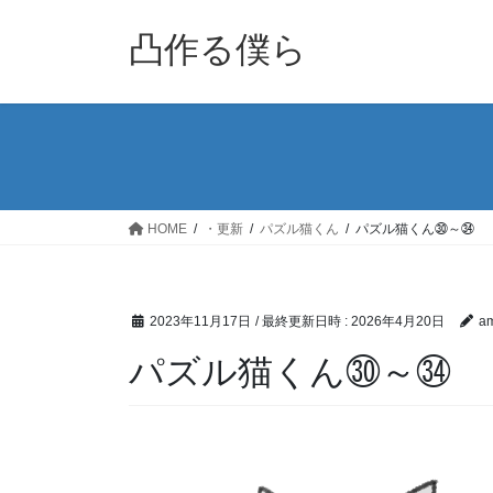
コ
ナ
ン
ビ
凸作る僕ら
テ
ゲ
ン
ー
ツ
シ
へ
ョ
ス
ン
キ
に
ッ
移
HOME
・更新
パズル猫くん
パズル猫くん㉚～㉞
プ
動
2023年11月17日
/ 最終更新日時 :
2026年4月20日
am
パズル猫くん㉚～㉞