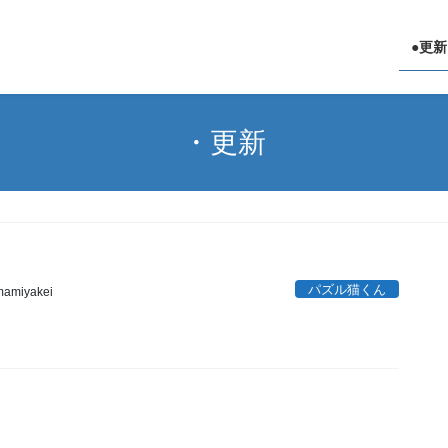
●更新
・更新
パズル猫くん
amiyakei