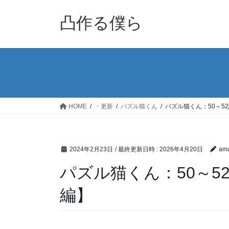
コ
ナ
ン
ビ
凸作る僕ら
テ
ゲ
ン
ー
ツ
シ
へ
ョ
ス
ン
キ
に
ッ
移
HOME
・更新
パズル猫くん
パズル猫くん：50～5
プ
動
2024年2月23日
/ 最終更新日時 :
2026年4月20日
ama
パズル猫くん：50～5
編】