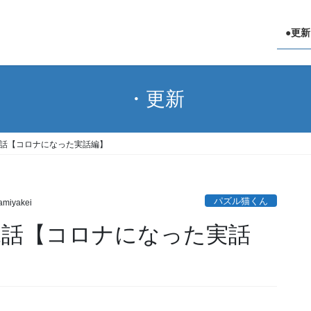
●更新
・更新
2話【コロナになった実話編】
パズル猫くん
miyakei
2話【コロナになった実話