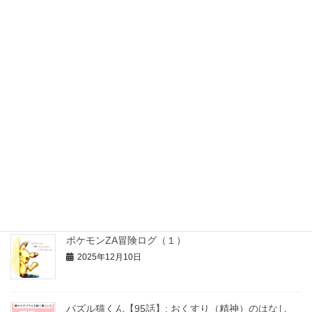
パズル猫くん【97話】: パズル猫くん大掃除する
(2025写真)
2026年1月17日
パズル猫くん【96話】: サンタさんへの恩返し
2025年12月31日
お正月工作セット【無料配布＊知育＆おうち療育】
2025年12月26日
ポケモンZA冒険ログ（１）
2025年12月10日
パズル猫くん【95話】: おくすり（精神）のはなし