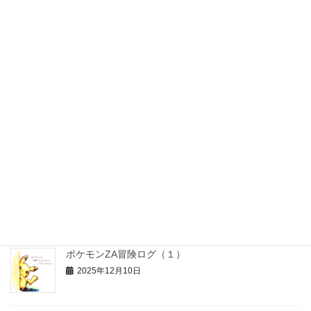
パズル猫くん【97話】: パズル猫くん大掃除する
(2025写真)
2026年1月17日
パズル猫くん【96話】: サンタさんへの恩返し
2025年12月31日
お正月工作セット【無料配布＊知育＆おうち療育】
2025年12月26日
ポケモンZA冒険ログ（１）
2025年12月10日