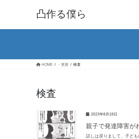
コ
ナ
ン
ビ
凸作る僕ら
テ
ゲ
ン
ー
ツ
シ
へ
ョ
ス
ン
キ
に
ッ
移
HOME
・更新
検査
プ
動
検査
2023年8月18日
親子で発達障害が
話しは戻りまして、子ども