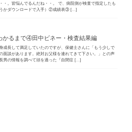
・・。皆悩んでるんだね・・。 で、病院側が検査で指定したも
かダウンロードで入手）②成績表③ […]
発達障害ブログ
わかるまで④田中ビネー・検査結果編
身成長して満足していたのですが、保健士さんに「もう少しで
の面談があります。絶対お父様を連れてきて下さい。」との声
男の情報を調べて頭を過った『自閉症 […]